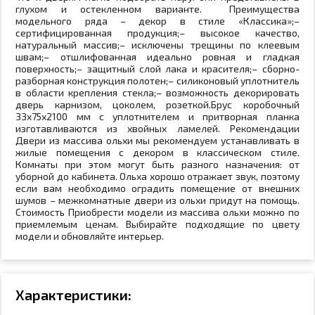
глухом и остекленном варианте. Преимущества
модельного ряда – декор в стиле «Классика»;–
сертифицированная продукция;– высокое качество,
натуральный массив;– исключены трещины по клеевым
швам;– отшлифованная идеально ровная и гладкая
поверхность;– защитный слой лака и красителя;– сборно-
разборная конструкция полотен;– силиконовый уплотнитель
в области крепления стекла;– возможность декорировать
дверь карнизом, цоколем, розеткой.Брус коробочный
33х75х2100 мм с уплотнителем и притворная планка
изготавливаются из хвойных ламелей. Рекомендации
Двери из массива ольхи мы рекомендуем устанавливать в
жилые помещения с декором в классическом стиле.
Комнаты при этом могут быть разного назначения: от
уборной до кабинета. Ольха хорошо отражает звук, поэтому
если вам необходимо оградить помещение от внешних
шумов – межкомнатные двери из ольхи придут на помощь.
Стоимость Приобрести модели из массива ольхи можно по
приемлемым ценам. Выбирайте подходящие по цвету
модели и обновляйте интерьер.
Характеристики: