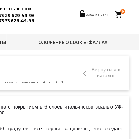
казать звонок
0
local_grocery_store
Вход на сайт
75 29 629-49-96
75 33 626-49-96
ТЫ
ПОЛОЖЕНИЕ О COOKIE-ФАЙЛАХ
Вернуться в
каталог
ери эмалированные
FLAT
FLAT Z1
тна с покрытием в 6 слоёв итальянской эмалью УФ-
ая.
0 градусов, все торцы защищены, что создаёт