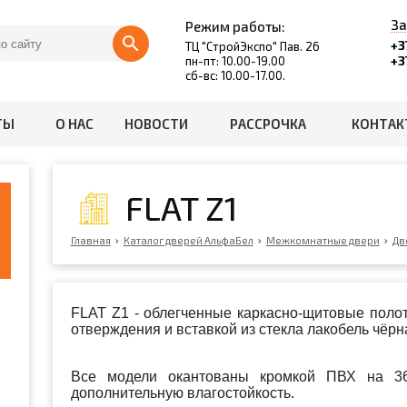
За
Режим работы:
+3
ТЦ "СтройЭкспо" Пав. 26
+3
пн-пт: 10.00-19.00
сб-вс: 10.00-17.00.
ТЫ
О НАС
НОВОСТИ
РАССРОЧКА
КОНТАК
FLAT Z1
Главная
Каталог дверей АльфаБел
Межкомнатные двери
Дв
FLAT Z1 - облегченные каркасно-щитовые поло
отверждения и вставкой из стекла лакобель чёрн
Все модели окантованы кромкой ПВХ на 36
дополнительную влагостойкость.