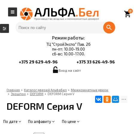
0
local_grocery_store
Режим работы:
ТЦ "СтройЭкспо" Пав. 26
пн-пт: 10.00-19.00
сб-вс: 10.00-17.00.
+375 29 629-49-96
+375 33 626-49-96
Вход на сайт
Главная
Каталог дверей АльфаБел
Межкомнатные двери
Экошпон
DEFORM
DEFORM Серия V
DEFORM Серия V
По дате
По алфавиту
По цене