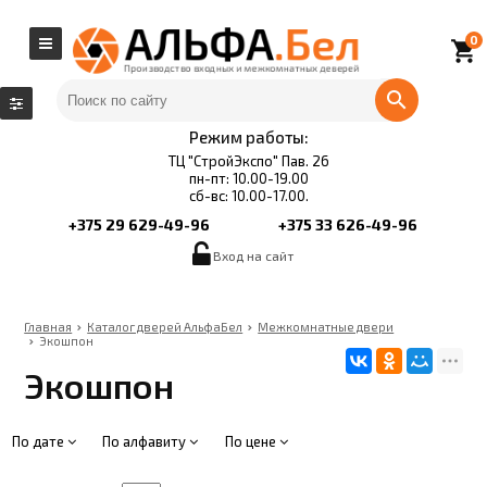
0
local_grocery_store
Режим работы:
ТЦ "СтройЭкспо" Пав. 26
пн-пт: 10.00-19.00
сб-вс: 10.00-17.00.
+375 29 629-49-96
+375 33 626-49-96
Вход на сайт
Главная
Каталог дверей АльфаБел
Межкомнатные двери
Экошпон
Экошпон
По дате
По алфавиту
По цене