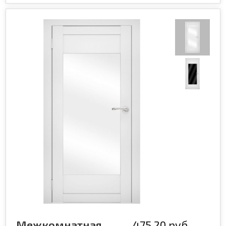
Межкомнатная дверь эмалированная Flash ECO 14 Белый
475,20 руб.