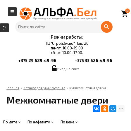
0
local_grocery_store
Режим работы:
ТЦ "СтройЭкспо" Пав. 26
пн-пт: 10.00-19.00
сб-вс: 10.00-17.00.
+375 29 629-49-96
+375 33 626-49-96
Вход на сайт
Главная
Каталог дверей АльфаБел
Межкомнатные двери
Межкомнатные двери
По дате
По алфавиту
По цене