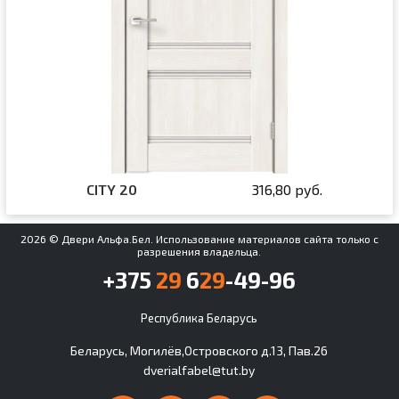
CITY 20
316,80 руб.
2026 © Двери Альфа.Бел. Использование материалов сайта только с
разрешения владельца.
+375
29
6
29
-49-96
Республика Беларусь
Беларусь, Могилёв,Островского д.13, Пав.26
dverialfabel@tut.by