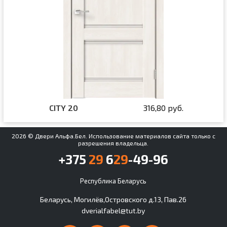
CITY 20
316,80 руб.
2026 © Двери Альфа.Бел. Использование материалов сайта только с
разрешения владельца.
+375
29
6
29
-49-96
Республика Беларусь
Беларусь, Могилёв,Островского д.13, Пав.26
dverialfabel@tut.by